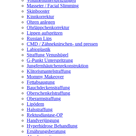
Volumenunterspritzungen
Masseter / Facial Slimming
Skinbooster
Kinnkorrektur
Ohren anlegen
Ohrläppchenkorrektur
Lippen aufspritzen
Russian Lips
CMD / Zähneknirschen- und pressen
Labioplastik
Straffung Venushügel
G-Punkt Unterspritzung
Jungfernhäutchenrekonstruktion
Klitorismantelstraffung
Mommy Makeover
Fettabsaugung
Bauchdeckenstraffung
Oberschenkelstraffung
Oberarmstraffung
Lipödem
Halsstraffung
Rektusdiastase-OP
Handverjüngung
Hyperhidrose Behandlung
Ernährungsberatung