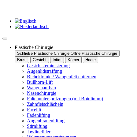
Plastische Chirurgie
Schließe Plastische Chirurgie
Öffne Plastische Chirurgie
Brust
Gesicht
Intim
Körper
Haare
Gesichtsfeminisierung
Augenlidstraffung
Bichektomie / Wangenfett entfernen
Bullhorn-Lift
Wangenaufbau
Nasenchirurgie
Faltenunterspritzungen (mit Botulinum)
Zahnfleischlächeln
Facelift
Fadenlifting
Augenbrauenlifting
Stirnlifting
Jawlinefiller